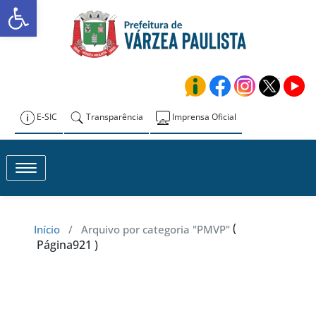
Abrir a barra de ferramentas
Skip
to
Prefeitura de
content
Várzea Paulista
E-SIC
Transparência
Imprensa Oficial
Toggle navigation
(
Início
/
Arquivo por categoria "PMVP"
Página921 )