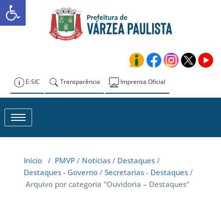
Abrir a barra de ferramentas
Skip
to
Prefeitura de
content
Várzea Paulista
E-SIC
Transparência
Imprensa Oficial
Toggle navigation
Início
/
PMVP
/
Notícias
/
Destaques
/
Destaques - Governo
/
Secretarias - Destaques
/
Arquivo por categoria "Ouvidoria – Destaques"