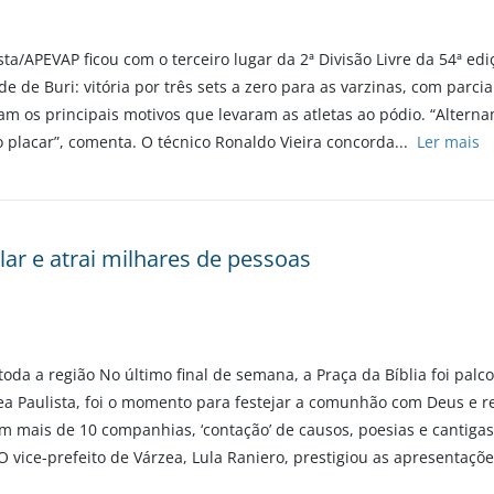
ta/APEVAP ficou com o terceiro lugar da 2ª Divisão Livre da 54ª edi
e de Buri: vitória por três sets a zero para as varzinas, com parciai
ram os principais motivos que levaram as atletas ao pódio. “Alter
 placar”, comenta. O técnico Ronaldo Vieira concorda...
Ler mais
lar e atrai milhares de pessoas
da a região No último final de semana, a Praça da Bíblia foi palc
a Paulista, foi o momento para festejar a comunhão com Deus e re
 mais de 10 companhias, ‘contação’ de causos, poesias e cantigas
O vice-prefeito de Várzea, Lula Raniero, prestigiou as apresentaçõ