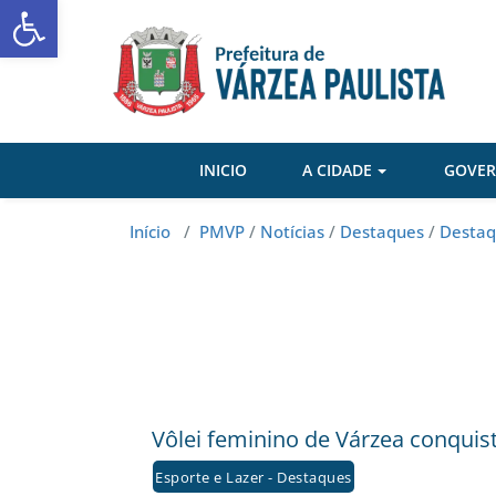
Abrir a barra de ferramentas
Skip
to
content
INICIO
A CIDADE
GOVE
Início
/
PMVP
/
Notícias
/
Destaques
/
Destaq
Vôlei feminino de Várzea conquis
Esporte e Lazer - Destaques