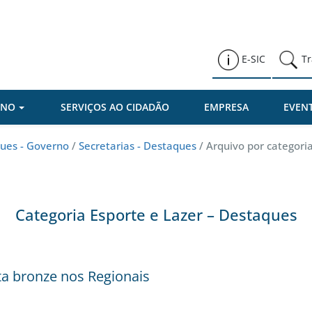
Prefeitura de Várzea Paulista
E-SIC
Tr
RNO
SERVIÇOS AO CIDADÃO
EMPRESA
EVEN
ues - Governo
/
Secretarias - Destaques
/
Arquivo por categoria
Categoria Esporte e Lazer – Destaques
ta bronze nos Regionais