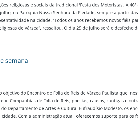
s religiosas e sociais da tradicional 'Festa dos Motoristas’. A 46ª
de julho, na Paróquia Nossa Senhora da Piedade, sempre a partir d
esentatividade na cidade. “Todos os anos recebemos novos fiéis par
ligiosas de Várzea”, ressaltou. O dia 25 de julho será o desfecho
 de semana
o objetivo do Encontro de Folia de Reis de Várzea Paulista que, ne
recebe Companhias de Folia de Reis, poesias, causos, cantigas e ou
 do Departamento de Artes e Cultura, Eufraudísio Modesto, os encon
na cidade. Com a administração atual, oferecemos suporte para os 