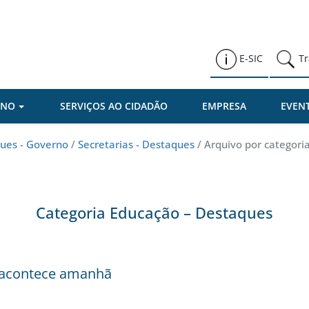
Prefeitura de Várzea Paulista
E-SIC
Tr
RNO
SERVIÇOS AO CIDADÃO
EMPRESA
EVEN
ues - Governo
/
Secretarias - Destaques
/
Arquivo por categori
Categoria Educação – Destaques
a acontece amanhã