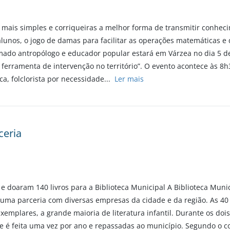
ais simples e corriqueiras a melhor forma de transmitir conheci
unos, o jogo de damas para facilitar as operações matemáticas e
ado antropólogo e educador popular estará em Várzea no dia 5 de 
erramenta de intervenção no território”. O evento acontece às 8h
a, folclorista por necessidade...
Ler mais
ceria
 doaram 140 livros para a Biblioteca Municipal A Biblioteca Munic
, uma parceria com diversas empresas da cidade e da região. As 4
exemplares, a grande maioria de literatura infantil. Durante os 
ue é feita uma vez por ano e repassadas ao município. Segundo o c