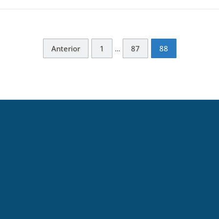
Anterior
1
87
88
…