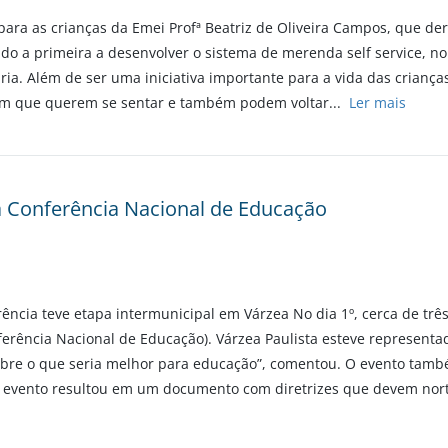
e para as crianças da Emei Profª Beatriz de Oliveira Campos, que 
o a primeira a desenvolver o sistema de merenda self service, no q
ia. Além de ser uma iniciativa importante para a vida das crianças
 em que querem se sentar e também podem voltar...
Ler mais
a Conferência Nacional de Educação
rência teve etapa intermunicipal em Várzea No dia 1º, cerca de trê
ferência Nacional de Educação). Várzea Paulista esteve representa
sobre o que seria melhor para educação”, comentou. O evento tam
evento resultou em um documento com diretrizes que devem nortea