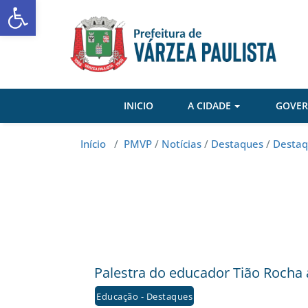
Abrir a barra de ferramentas
Skip
to
content
INICIO
A CIDADE
GOVE
Início
/
PMVP
/
Notícias
/
Destaques
/
Destaq
Palestra do educador Tião Roch
Educação - Destaques