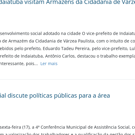
aiatuba visitam Armazéns da Cidadania de Várze
senvolvimento social adotado na cidade O vice-prefeito de Indaiatu
eto de Armazém da Cidadania de Várzea Paulista, com o intuito de 
ebidos pelo prefeito, Eduardo Tadeu Pereira, pelo vice-prefeito, L
-prefeito de Indaiatuba, Antônio Carlos, destacou o trabalho exempl
nteressante, pois...
Ler mais
al discute políticas públicas para a área
 sexta-feira (17), a 4ª Conferência Municipal de Assistência Social
om a valorização dos trabalhadores e a qualificação da gestão dos s