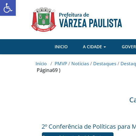
Abrir a barra de ferramentas
Skip
to
content
INICIO
A CIDADE
GOVE
Início
/
PMVP
/
Notícias
/
Destaques
/
Destaq
Página69 )
Ca
2º Conferência de Políticas para