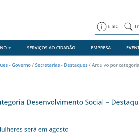
Prefeitura de Várzea Paulista
E-SIC
Tr
RNO
SERVIÇOS AO CIDADÃO
EMPRESA
EVEN
ues - Governo
/
Secretarias - Destaques
/
Arquivo por categori
tegoria Desenvolvimento Social – Destaq
 Mulheres será em agosto