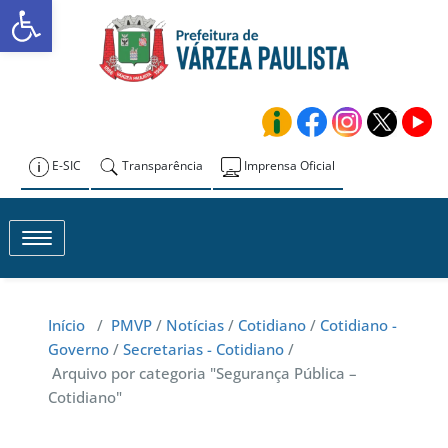
Abrir a barra de ferramentas
Skip
to
Prefeitura de
content
Várzea Paulista
E-SIC
Transparência
Imprensa Oficial
Toggle navigation
Início
/
PMVP
/
Notícias
/
Cotidiano
/
Cotidiano -
Governo
/
Secretarias - Cotidiano
/
Arquivo por categoria "Segurança Pública –
Cotidiano"