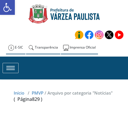
Abrir a barra de ferramentas
Skip
to
Prefeitura de
content
Várzea Paulista
E-SIC
Transparência
Imprensa Oficial
Toggle navigation
Início
/
PMVP
/
Arquivo por categoria "Notícias"
( Página829 )