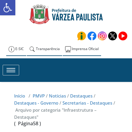
Abrir a barra de ferramentas
Skip
to
Prefeitura de
content
Várzea Paulista
E-SIC
Transparência
Imprensa Oficial
Toggle navigation
Início
/
PMVP
/
Notícias
/
Destaques
/
Destaques - Governo
/
Secretarias - Destaques
/
Arquivo por categoria "Infraestrutura –
Destaques"
( Página58 )