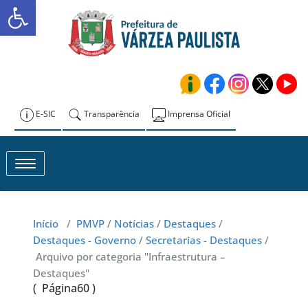
Abrir a barra de ferramentas
Skip
to
Prefeitura de
content
Várzea Paulista
E-SIC
Transparência
Imprensa Oficial
Toggle navigation
Início
/
PMVP
/
Notícias
/
Destaques
/
Destaques - Governo
/
Secretarias - Destaques
/
Arquivo por categoria "Infraestrutura –
Destaques"
( Página60 )