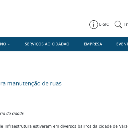
Prefeitura de Várzea Paulista
E-SIC
Tr
RNO
SERVIÇOS AO CIDADÃO
EMPRESA
EVEN
para manutenção de ruas
ria da cidade
e Infraestrutura estiveram em diversos bairros da cidade de Várze