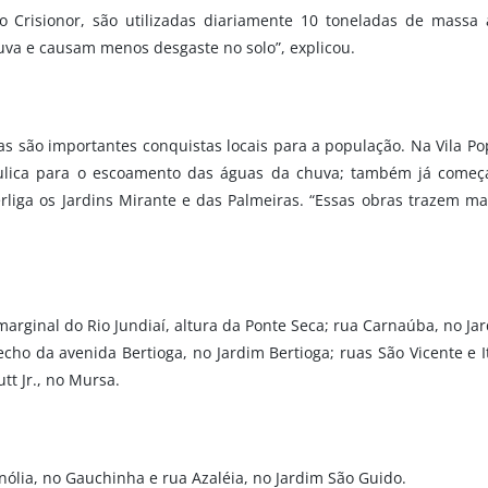
to Crisionor, são utilizadas diariamente 10 toneladas de massa 
huva e causam menos desgaste no solo”, explicou.
s são importantes conquistas locais para a população. Na Vila Pop
lica para o escoamento das águas da chuva; também já começar
liga os Jardins Mirante e das Palmeiras. “Essas obras trazem m
 marginal do Rio Jundiaí, altura da Ponte Seca; rua Carnaúba, no J
echo da avenida Bertioga, no Jardim Bertioga; ruas São Vicente e It
tt Jr., no Mursa.
lia, no Gauchinha e rua Azaléia, no Jardim São Guido.