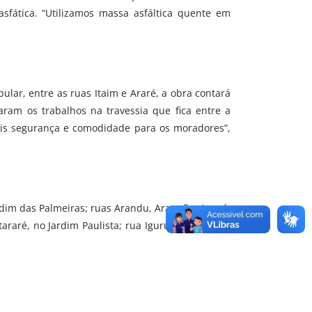
asfática. “Utilizamos massa asfáltica quente em
ular, entre as ruas Itaim e Araré, a obra contará
am os trabalhos na travessia que fica entre a
ais segurança e comodidade para os moradores”,
ardim das Palmeiras; ruas Arandu, Arapuã e Aporé,
araré, no Jardim Paulista; rua Igurupi, no Jardim