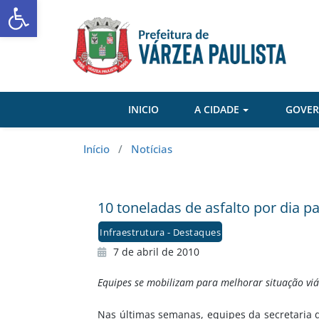
Abrir a barra de ferramentas
Skip
to
content
INICIO
A CIDADE
GOVE
Início
/
Notícias
10 toneladas de asfalto por dia 
Infraestrutura - Destaques
7 de abril de 2010
Equipes se mobilizam para melhorar situação viá
Nas últimas semanas, equipes da secretaria d