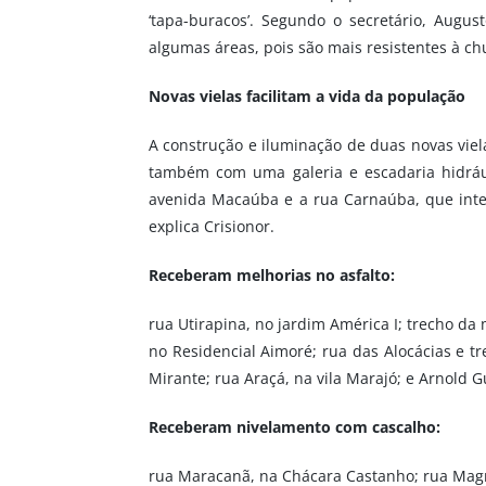
‘tapa-buracos’. Segundo o secretário, Augus
algumas áreas, pois são mais resistentes à c
Novas vielas facilitam a vida da população
A construção e iluminação de duas novas viela
também com uma galeria e escadaria hidráu
avenida Macaúba e a rua Carnaúba, que inter
explica Crisionor.
Receberam melhorias no asfalto:
rua Utirapina, no jardim América I; trecho da
no Residencial Aimoré; rua das Alocácias e tr
Mirante; rua Araçá, na vila Marajó; e Arnold Gu
Receberam nivelamento com cascalho:
rua Maracanã, na Chácara Castanho; rua Magnó