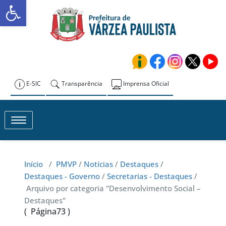
Abrir a barra de ferramentas
Skip
to
Prefeitura de
content
Várzea Paulista
E-SIC
Transparência
Imprensa Oficial
Toggle navigation
Início
/
PMVP
/
Notícias
/
Destaques
/
Destaques - Governo
/
Secretarias - Destaques
/
Arquivo por categoria "Desenvolvimento Social –
Destaques"
( Página73 )