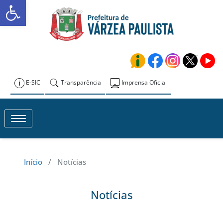
Abrir a barra de ferramentas
Skip
to
Prefeitura de
content
Várzea Paulista
E-SIC
Transparência
Imprensa Oficial
Toggle navigation
Início
/ Notícias
Notícias