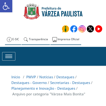
Abrir a barra de ferramentas
Skip
to
Prefeitura de
content
Várzea Paulista
E-SIC
Transparência
Imprensa Oficial
Toggle navigation
Início
/
PMVP
/
Notícias
/
Destaques
/
Destaques - Governo
/
Secretarias - Destaques
/
Planejamento e Inovação - Destaques
/
Arquivo por categoria "Várzea Mais Bonita"