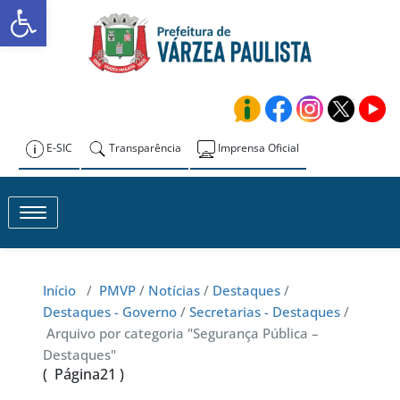
Abrir a barra de ferramentas
Skip
to
Prefeitura de
content
Várzea Paulista
E-SIC
Transparência
Imprensa Oficial
Toggle navigation
Início
/
PMVP
/
Notícias
/
Destaques
/
Destaques - Governo
/
Secretarias - Destaques
/
Arquivo por categoria "Segurança Pública –
Destaques"
( Página21 )