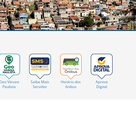
Saiba Mais
Horário dos
Geo Várzea
Aprova
Servidor
ônibus
Paulista
Digital