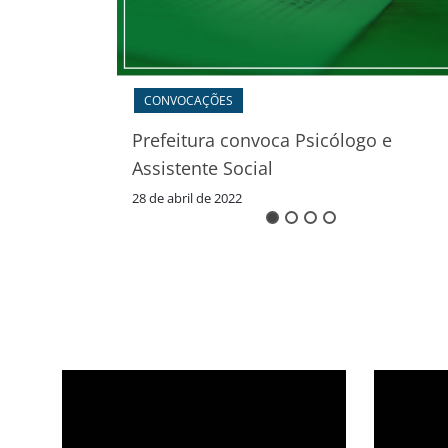
DESENVOLVIMENTO ECONÔMICO - COTIDIANO
Curso Gratuito de Ajuste e Refor
de Roupas está com inscrições
o e
abertas
3 de junho de 2026