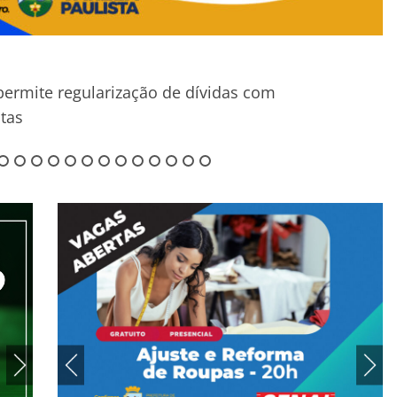
CONVOCAÇÕES
EDUCAÇÃO - COTIDIANO
C
Prefeitura convoca Assistentes de
Veja os cardápios de alimentação
Con
Alfabetização
escolar de junho
1 de
25 de janeiro de 2022
1 de junho de 2026