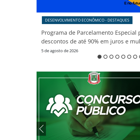
CONVOCAÇÕES
imentação
Convocação Professores — diversas
especialidades
1 de fevereiro de 2022