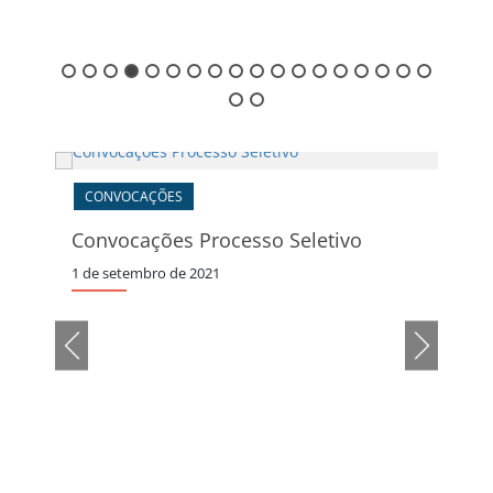
16 de junho de 2026
CONVOCAÇÕES
CO
Convocações Processo Seletivo
Pref
1 de setembro de 2021
Assi
28 de 