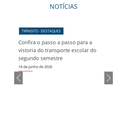
NOTÍCIAS
CUL
23º 
de C
inte
incl
de s
7 de 
TRÂNSITO - DESTAQUES
de
Confira o passo a passo para a
vistoria do transporte escolar do
segundo semestre