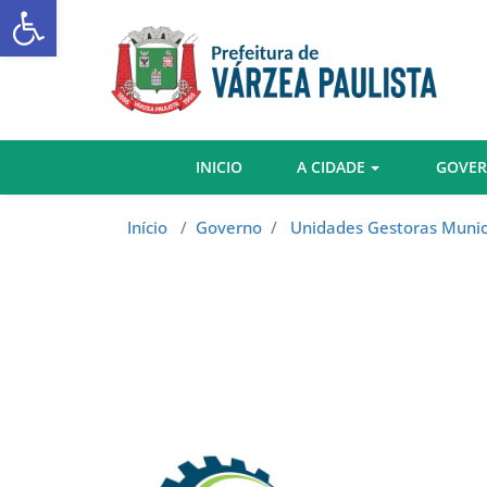
Abrir a barra de ferramentas
Skip
to
content
INICIO
A CIDADE
GOVE
Início
/
Governo
/
Unidades Gestoras Munic