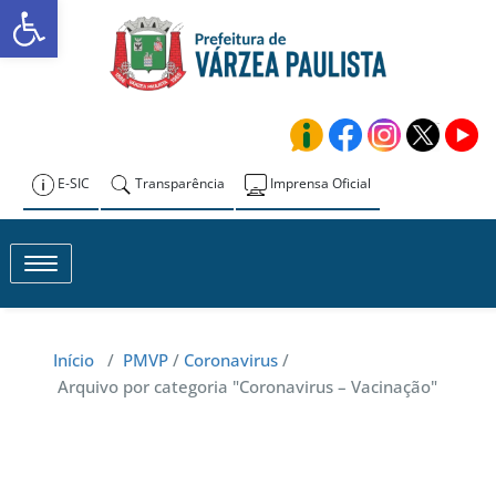
Abrir a barra de ferramentas
Skip
to
Prefeitura de
content
Várzea Paulista
E-SIC
Transparência
Imprensa Oficial
Toggle navigation
Início
/
PMVP
/
Coronavirus
/
Arquivo por categoria "Coronavirus – Vacinação"