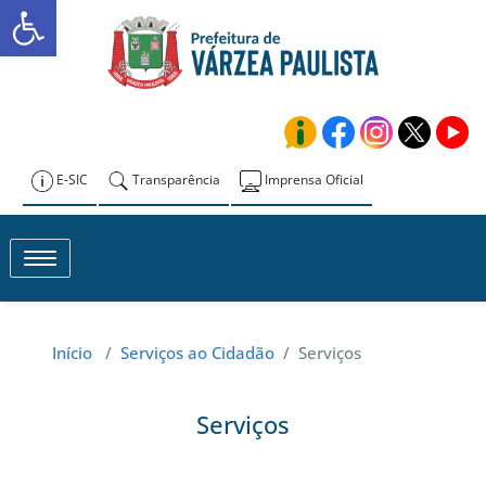
Abrir a barra de ferramentas
Skip
to
Prefeitura de
content
Várzea Paulista
E-SIC
Transparência
Imprensa Oficial
Toggle navigation
Início
/
Serviços ao Cidadão
/
Serviços
Serviços