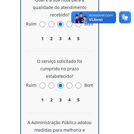
qualidade do atendimento
recebido?
Ruim
Bom
1
2
3
4
5
O serviço solicitado foi
cumprido no prazo
estabelecido?
Ruim
Bom
1
2
3
4
5
A Administração Pública adotou
medidas para melhoria e