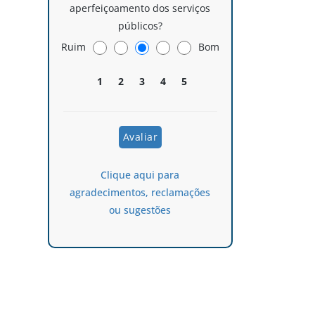
aperfeiçoamento dos serviços
públicos?
Ruim
Bom
1
2
3
4
5
Clique aqui para
agradecimentos, reclamações
ou sugestões