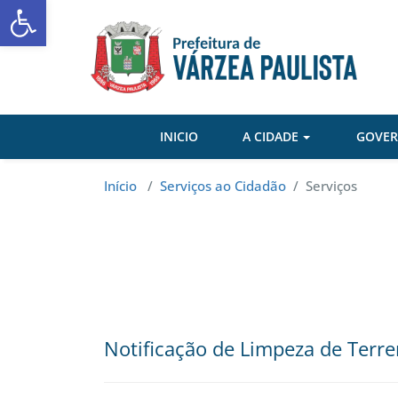
Abrir a barra de ferramentas
Skip
to
content
INICIO
A CIDADE
GOVE
Início
/
Serviços ao Cidadão
/
Serviços
Notificação de Limpeza de Terre