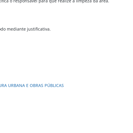
tifica o responsável para que realize a limpeza da área.
odo mediante justificativa.
URA URBANA E OBRAS PÚBLICAS