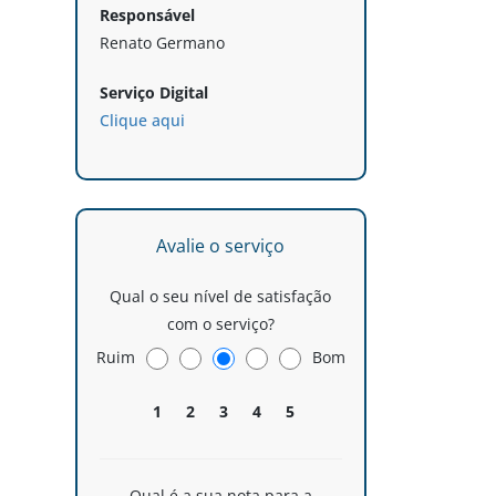
Responsável
Renato Germano
Serviço Digital
Clique aqui
Avalie o serviço
Qual o seu nível de satisfação
com o serviço?
Ruim
Bom
1
2
3
4
5
Qual é a sua nota para a