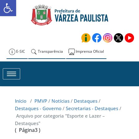
Abrir a barra de ferramentas
Skip
to
Prefeitura de
content
Várzea Paulista
E-SIC
Transparência
Imprensa Oficial
Toggle navigation
Início
/
PMVP
/
Notícias
/
Destaques
/
Destaques - Governo
/
Secretarias - Destaques
/
Arquivo por categoria "Esporte e Lazer –
Destaques"
( Página3 )