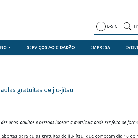
Prefeitura de Várzea Paulista
E-SIC
Tr
RNO
SERVIÇOS AO CIDADÃO
EMPRESA
EVEN
ulas gratuitas de jiu-jítsu
 dez anos, adultos e pessoas idosas; a matrícula pode ser feita de forma
s abertas para aulas gratuitas de jiu-jítsu, que começam dia 10 de