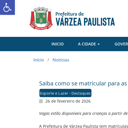
Abrir a barra de ferramentas
Skip
to
content
INICIO
A CIDADE
GOVE
Início
/
Notícias
Saiba como se matricular para as a
Esporte e Lazer - Destaques
26 de fevereiro de 2026
Vagas estão disponíveis para crianças a partir de
A Prefeitura de Várzea Paulista tem matrícula