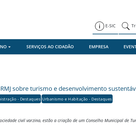
Prefeitura de Várzea Paulista
E-SIC
Tr
RNO
SERVIÇOS AO CIDADÃO
EMPRESA
EVEN
 RMJ sobre turismo e desenvolvimento sustentáve
istração - Destaques
Urbanismo e Habitação - Destaques
sociedade civil varzina, estão a criação de um Conselho Municipal de T