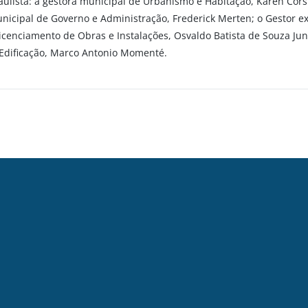
lista: a gestora municipal de Urbanismo e Habitação, Karen Corsin
unicipal de Governo e Administração, Frederick Merten; o Gestor e
Licenciamento de Obras e Instalações, Osvaldo Batista de Souza Juni
 Edificação, Marco Antonio Momenté.