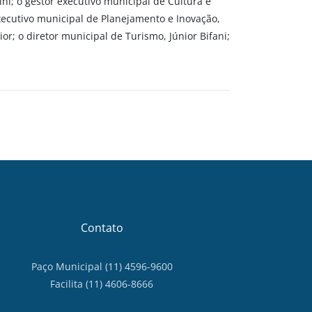
i; o gestor executivo municipal de Cultura e
xecutivo municipal de Planejamento e Inovação,
or; o diretor municipal de Turismo, Júnior Bifani;
Contato
Paço Municipal (11) 4596-9600
Facilita (11) 4606-8666