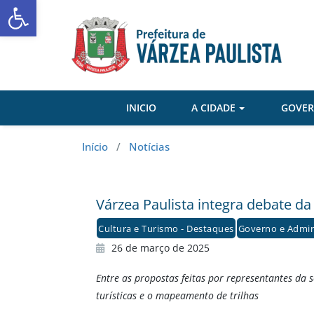
Abrir a barra de ferramentas
Skip
to
content
INICIO
A CIDADE
GOVE
Início
/
Notícias
Várzea Paulista integra debate da
Cultura e Turismo - Destaques
Governo e Admin
26 de março de 2025
Entre as propostas feitas por representantes da 
turísticas e o mapeamento de trilhas