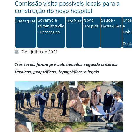
Comissão visita possíveis locais para a
construção do novo hospital
Governo e
Novo
Saúde -
Urba
Destaques
Notícias
Administração
Hospital
Destaques
e
- Destaques
Habi
-
Dest
7 de julho de 2021
Três locais foram pré-selecionados segundo critérios
técnicos, geográficos, topográficos e legais