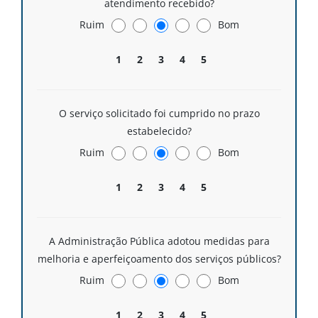
atendimento recebido?
Ruim
Bom
1
2
3
4
5
O serviço solicitado foi cumprido no prazo
estabelecido?
Ruim
Bom
1
2
3
4
5
A Administração Pública adotou medidas para
melhoria e aperfeiçoamento dos serviços públicos?
Ruim
Bom
1
2
3
4
5