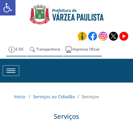
Abrir a barra de ferramentas
Skip
to
Prefeitura de
content
Várzea Paulista
E-SIC
Transparência
Imprensa Oficial
Toggle navigation
Início
/
Serviços ao Cidadão
/
Serviços
Serviços