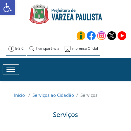
Abrir a barra de ferramentas
Skip
to
Prefeitura de
content
Várzea Paulista
E-SIC
Transparência
Imprensa Oficial
Toggle navigation
Início
/
Serviços ao Cidadão
/
Serviços
Serviços