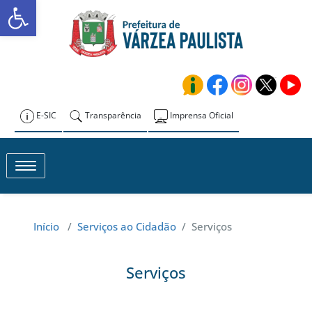
Abrir a barra de ferramentas
Skip
to
Prefeitura de
content
Várzea Paulista
E-SIC
Transparência
Imprensa Oficial
Toggle navigation
Início
/
Serviços ao Cidadão
/
Serviços
Serviços