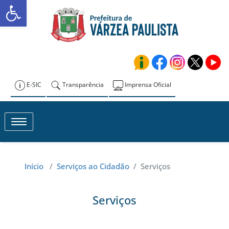
Abrir a barra de ferramentas
Skip
to
Prefeitura de
content
Várzea Paulista
E-SIC
Transparência
Imprensa Oficial
Toggle navigation
Início
/
Serviços ao Cidadão
/
Serviços
Serviços