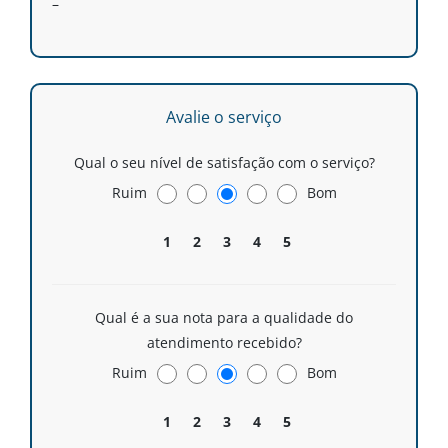
–
Avalie o serviço
Qual o seu nível de satisfação com o serviço?
Ruim
Bom
1
2
3
4
5
Qual é a sua nota para a qualidade do
atendimento recebido?
Ruim
Bom
1
2
3
4
5