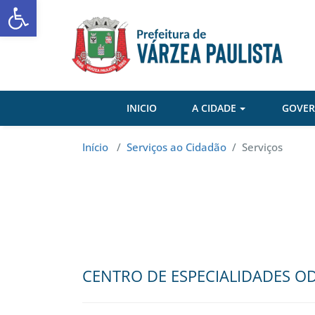
Abrir a barra de ferramentas
Skip
to
content
INICIO
A CIDADE
GOVE
Início
/
Serviços ao Cidadão
/
Serviços
CENTRO DE ESPECIALIDADES 