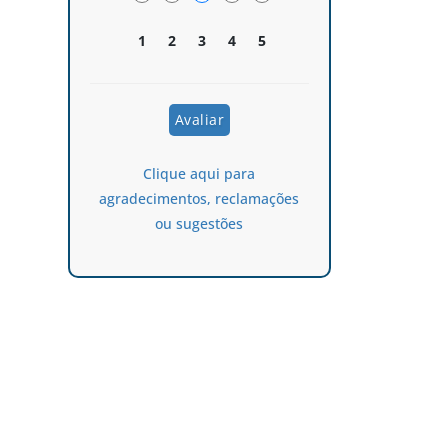
1
2
3
4
5
Clique aqui para
agradecimentos, reclamações
ou sugestões