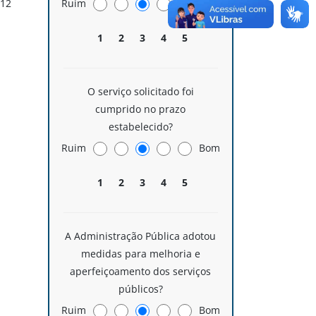
012
Ruim
Bom
1
2
3
4
5
O serviço solicitado foi
cumprido no prazo
estabelecido?
Ruim
Bom
1
2
3
4
5
A Administração Pública adotou
medidas para melhoria e
aperfeiçoamento dos serviços
públicos?
Ruim
Bom