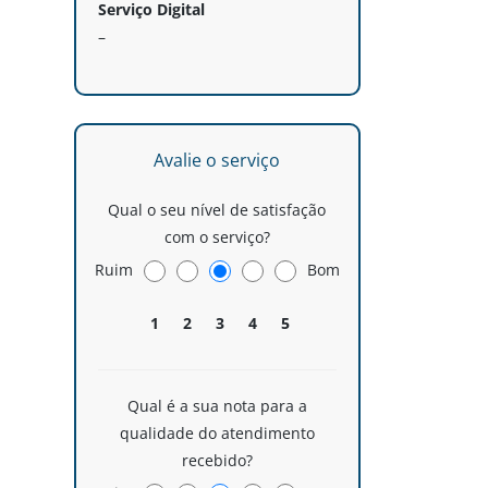
Serviço Digital
–
Avalie o serviço
Qual o seu nível de satisfação
com o serviço?
Ruim
Bom
1
2
3
4
5
Qual é a sua nota para a
qualidade do atendimento
recebido?