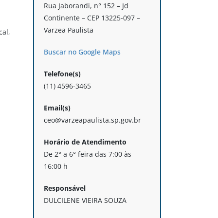
Rua Jaborandi, n° 152 – Jd
Continente – CEP 13225-097 –
Varzea Paulista
cal,
Buscar no Google Maps
Telefone(s)
(11) 4596-3465
Email(s)
ceo@varzeapaulista.sp.gov.br
Horário de Atendimento
De 2° a 6° feira das 7:00 às
16:00 h
Responsável
DULCILENE VIEIRA SOUZA