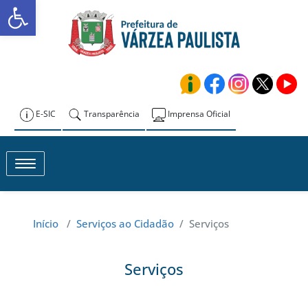
Abrir a barra de ferramentas
Skip
to
Prefeitura de
content
Várzea Paulista
E-SIC
Transparência
Imprensa Oficial
Toggle navigation
Início
/
Serviços ao Cidadão
/
Serviços
Serviços