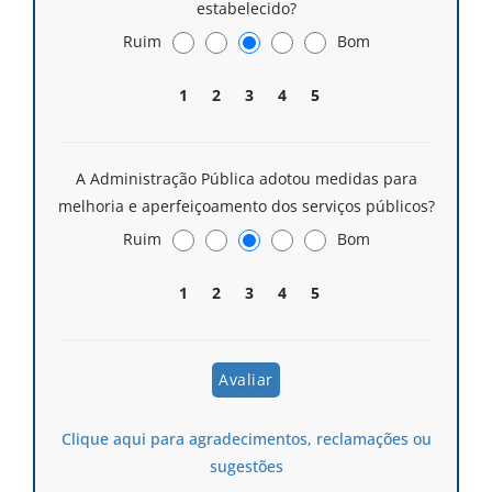
estabelecido?
Ruim
Bom
1
2
3
4
5
A Administração Pública adotou medidas para
melhoria e aperfeiçoamento dos serviços públicos?
Ruim
Bom
1
2
3
4
5
Clique aqui para agradecimentos, reclamações ou
sugestões