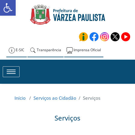
Abrir a barra de ferramentas
Skip
to
Prefeitura de
content
Várzea Paulista
E-SIC
Transparência
Imprensa Oficial
Toggle navigation
Início
/
Serviços ao Cidadão
/
Serviços
Serviços