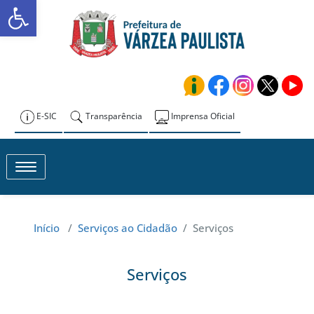
Abrir a barra de ferramentas
Skip
to
Prefeitura de
content
Várzea Paulista
E-SIC
Transparência
Imprensa Oficial
Toggle navigation
Início
/
Serviços ao Cidadão
/
Serviços
Serviços