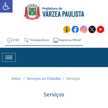
Abrir a barra de ferramentas
Skip
to
Prefeitura de
content
Várzea Paulista
E-SIC
Transparência
Imprensa Oficial
Toggle navigation
Início
/
Serviços ao Cidadão
/
Serviços
Serviços