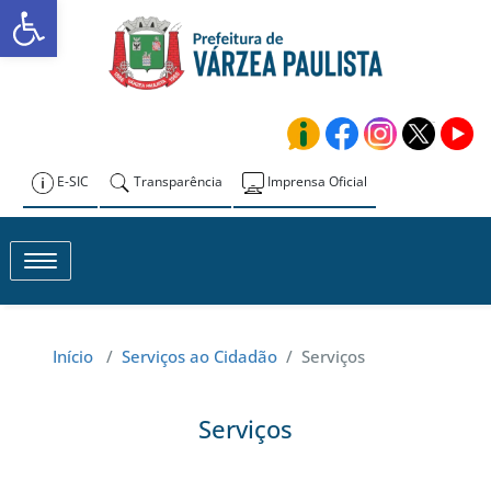
Abrir a barra de ferramentas
Skip
to
Prefeitura de
content
Várzea Paulista
E-SIC
Transparência
Imprensa Oficial
Toggle navigation
Início
/
Serviços ao Cidadão
/
Serviços
Serviços