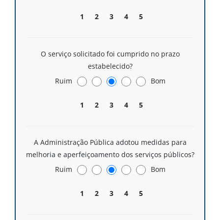
1
2
3
4
5
O serviço solicitado foi cumprido no prazo
estabelecido?
Ruim
Bom
1
2
3
4
5
A Administração Pública adotou medidas para
melhoria e aperfeiçoamento dos serviços públicos?
Ruim
Bom
1
2
3
4
5