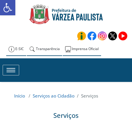
Abrir a barra de ferramentas
Skip
to
Prefeitura de
content
Várzea Paulista
E-SIC
Transparência
Imprensa Oficial
Toggle navigation
Início
/
Serviços ao Cidadão
/
Serviços
Serviços