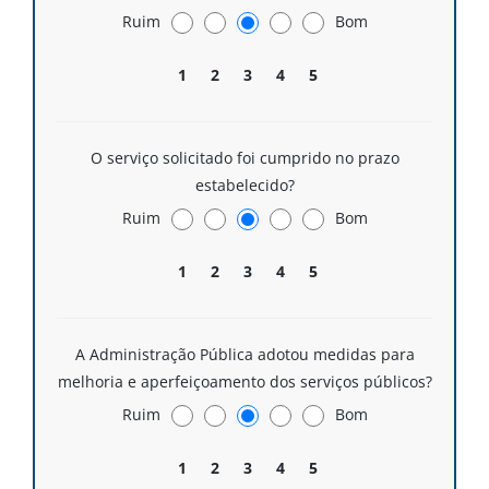
Ruim
Bom
1
2
3
4
5
O serviço solicitado foi cumprido no prazo
estabelecido?
Ruim
Bom
1
2
3
4
5
A Administração Pública adotou medidas para
melhoria e aperfeiçoamento dos serviços públicos?
Ruim
Bom
1
2
3
4
5