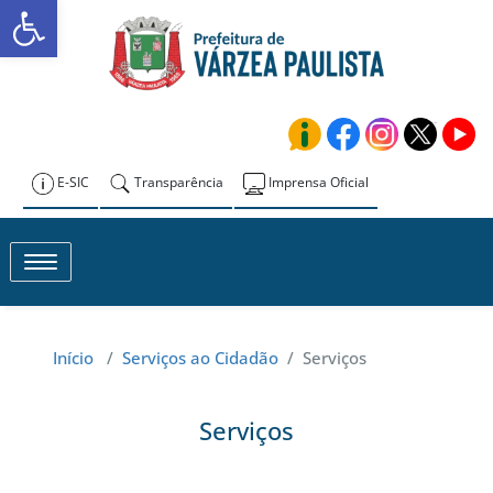
Abrir a barra de ferramentas
Skip
to
Prefeitura de
content
Várzea Paulista
E-SIC
Transparência
Imprensa Oficial
Toggle navigation
Início
/
Serviços ao Cidadão
/
Serviços
Serviços