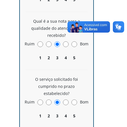
Qual é a sua nota para a
qualidade do atendimento
recebido?
Ruim
Bom
1
2
3
4
5
O serviço solicitado foi
cumprido no prazo
estabelecido?
Ruim
Bom
1
2
3
4
5