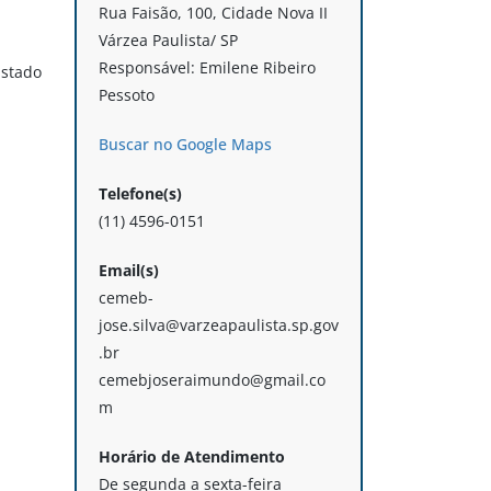
Rua Faisão, 100, Cidade Nova II
Várzea Paulista/ SP
Responsável: Emilene Ribeiro
Estado
Pessoto
Buscar no Google Maps
Telefone(s)
(11) 4596-0151
Email(s)
cemeb-
jose.silva@varzeapaulista.sp.gov
.br
cemebjoseraimundo@gmail.co
m
Horário de Atendimento
De segunda a sexta-feira