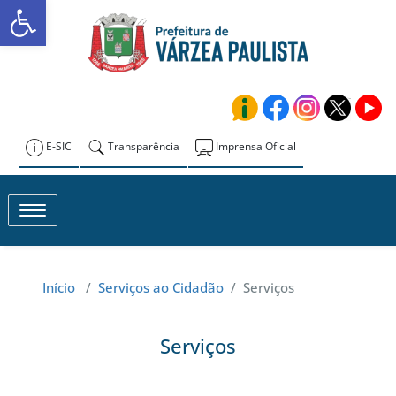
Abrir a barra de ferramentas
Skip
to
Prefeitura de
content
Várzea Paulista
E-SIC
Transparência
Imprensa Oficial
Toggle navigation
Início
/
Serviços ao Cidadão
/
Serviços
Serviços