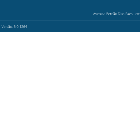
Avenida Fernão Dias Paes Leme,
Versão: 5.0.1264