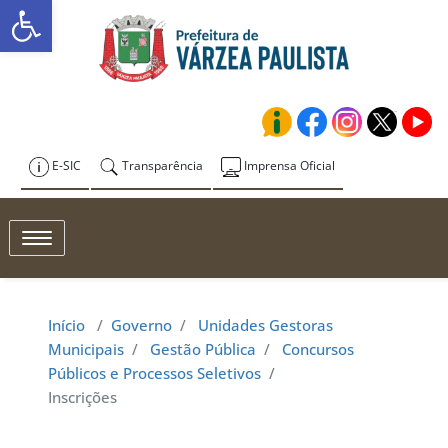
Abrir a barra de ferramentas
Skip
to
Prefeitura de
content
Várzea Paulista
E-SIC
Transparência
Imprensa Oficial
Toggle navigation
Início
/
Governo
/
Unidades Gestoras
Municipais
/
Gestão Pública
/
Concursos
Públicos e Processos Seletivos
/
Inscrições