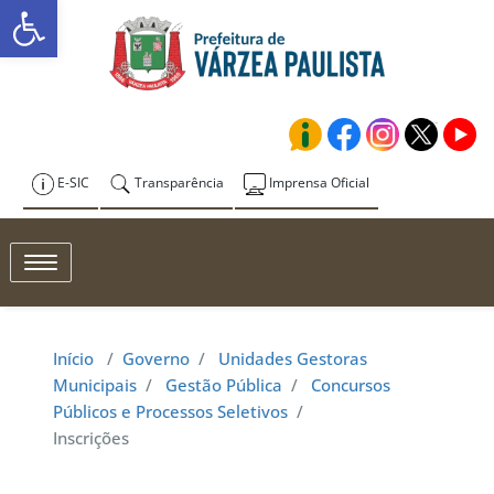
Abrir a barra de ferramentas
Skip
to
Prefeitura de
content
Várzea Paulista
E-SIC
Transparência
Imprensa Oficial
Toggle navigation
Início
/
Governo
/
Unidades Gestoras
Municipais
/
Gestão Pública
/
Concursos
Públicos e Processos Seletivos
/
Inscrições