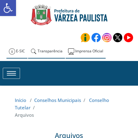
Abrir a barra de ferramentas
Skip
to
Prefeitura de
content
Várzea Paulista
E-SIC
Transparência
Imprensa Oficial
Toggle navigation
Início
/
Conselhos Municipais
/
Conselho
Tutelar
/
Arquivos
Arquivos