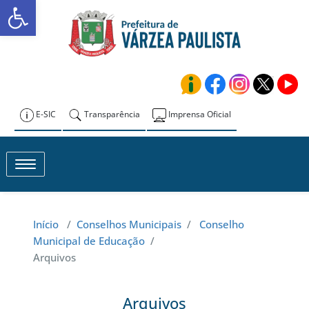
Abrir a barra de ferramentas
Skip
to
Prefeitura de
content
Várzea Paulista
E-SIC
Transparência
Imprensa Oficial
Toggle navigation
Início
/
Conselhos Municipais
/
Conselho
Municipal de Educação
/
Arquivos
Arquivos