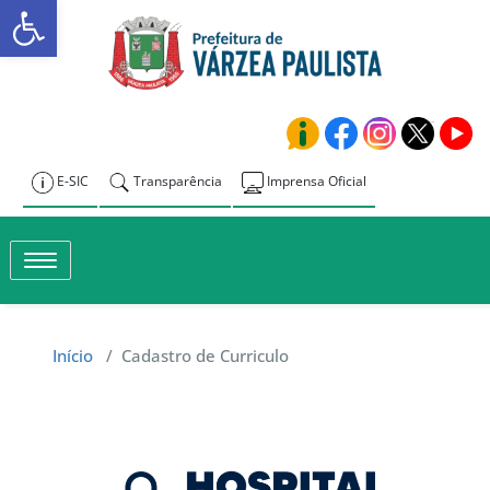
Abrir a barra de ferramentas
Skip
to
Prefeitura de
content
Várzea Paulista
E-SIC
Transparência
Imprensa Oficial
Toggle navigation
Início
/
Cadastro de Curriculo