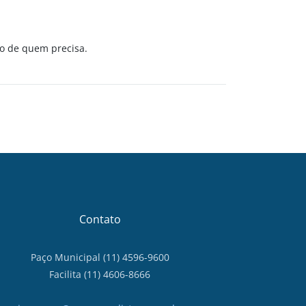
o de quem precisa.
Contato
Paço Municipal (11) 4596-9600
Facilita (11) 4606-8666