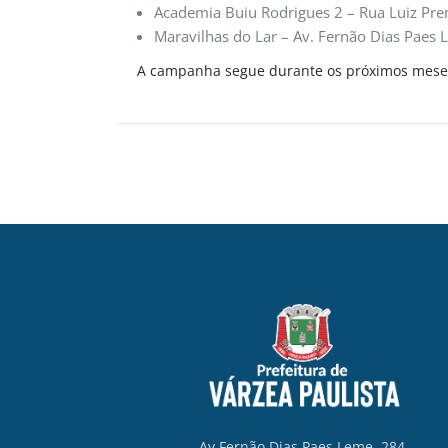
Academia Buiu Rodrigues 2 – Rua Luiz Pre
Maravilhas do Lar – Av. Fernão Dias Paes 
A campanha segue durante os próximos meses 
Av Fernão Dias Paes Leme, 284