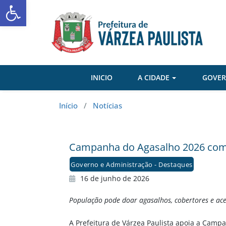
Abrir a barra de ferramentas
Skip
to
content
INICIO
A CIDADE
GOVE
Início
/
Notícias
Campanha do Agasalho 2026 come
Governo e Administração - Destaques
16 de junho de 2026
População pode doar agasalhos, cobertores e ac
A Prefeitura de Várzea Paulista apoia a Campa