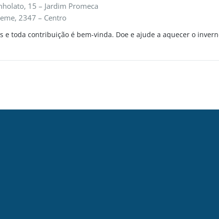
nholato, 15 – Jardim Promeca
Leme, 2347 – Centro
e toda contribuição é bem-vinda. Doe e ajude a aquecer o invern