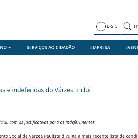
Prefeitura de Várzea Paulista
E-SIC
Tr
RNO
SERVIÇOS AO CIDADÃO
EMPRESA
EVEN
das e indeferidas do Várzea Inclui
ial, com as justificativas para os indeferimentos
to Social de Várzea Paulista divulga a mais recente lista de cand