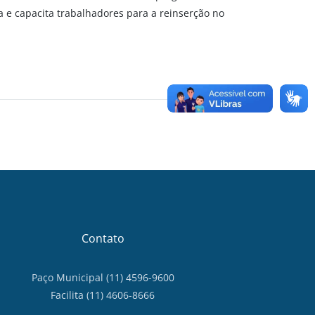
da e capacita trabalhadores para a reinserção no
Contato
Paço Municipal (11) 4596-9600
Facilita (11) 4606-8666