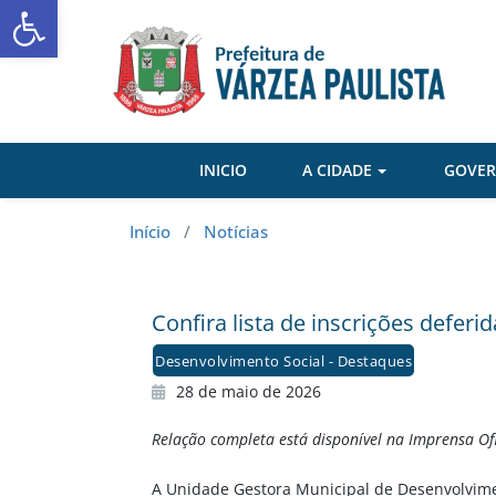
Abrir a barra de ferramentas
Skip
to
content
INICIO
A CIDADE
GOVE
Início
/
Notícias
Confira lista de inscrições deferi
Desenvolvimento Social - Destaques
28 de maio de 2026
Relação completa está disponível na Imprensa Ofic
A Unidade Gestora Municipal de Desenvolvimen