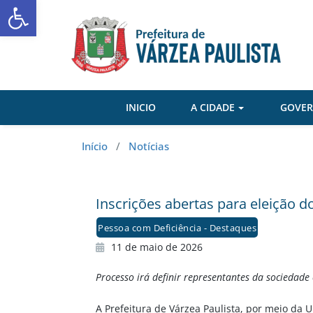
Abrir a barra de ferramentas
Skip
to
content
INICIO
A CIDADE
GOVE
Início
/
Notícias
Inscrições abertas para eleição 
Pessoa com Deficiência - Destaques
11 de maio de 2026
Processo irá definir representantes da sociedade
A Prefeitura de Várzea Paulista, por meio da 