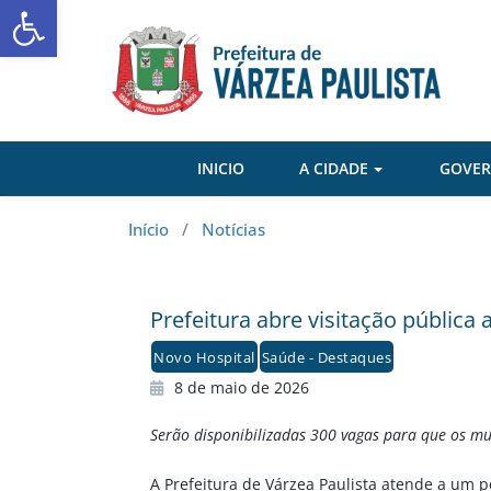
Abrir a barra de ferramentas
Skip
to
content
INICIO
A CIDADE
GOVE
Início
/
Notícias
Prefeitura abre visitação pública
Novo Hospital
Saúde - Destaques
8 de maio de 2026
Serão disponibilizadas 300 vagas para que os mu
A Prefeitura de Várzea Paulista atende a um p