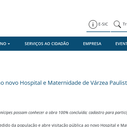
Prefeitura de Várzea Paulista
E-SIC
Tr
RNO
SERVIÇOS AO CIDADÃO
EMPRESA
EVEN
 ao novo Hospital e Maternidade de Várzea Paulis
nícipes possam conhecer a obra 100% concluída; cadastro para partici
edido da população e abre visitação pública ao novo Hospital e Mat