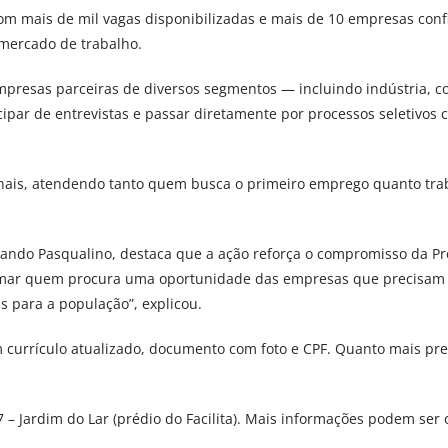
 Com mais de mil vagas disponibilizadas e mais de 10 empresas co
mercado de trabalho.
empresas parceiras de diversos segmentos — incluindo indústria, com
icipar de entrevistas e passar diretamente por processos seletiv
ionais, atendendo tanto quem busca o primeiro emprego quanto tr
ndo Pasqualino, destaca que a ação reforça o compromisso da Pre
oximar quem procura uma oportunidade das empresas que precisam 
 para a população”, explicou.
m currículo atualizado, documento com foto e CPF. Quanto mais pr
97 – Jardim do Lar (prédio do Facilita). Mais informações podem ser 