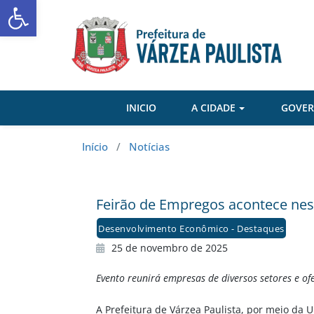
Abrir a barra de ferramentas
Skip
to
content
INICIO
A CIDADE
GOVE
Início
/
Notícias
Feirão de Empregos acontece nest
Desenvolvimento Econômico - Destaques
25 de novembro de 2025
Evento reunirá empresas de diversos setores e of
A Prefeitura de Várzea Paulista, por meio da 