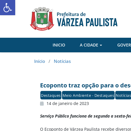
Abrir a barra de ferramentas
Skip
to
content
INICIO
A CIDADE
GOVE
Início
/
Notícias
Ecoponto traz opção para o des
Destaques
Meio Ambiente - Destaques
Notícias
14 de janeiro de 2023
Serviço Público funciona de segunda a sexta-fe
O Ecoponto de Várzea Paulista recebe diversos