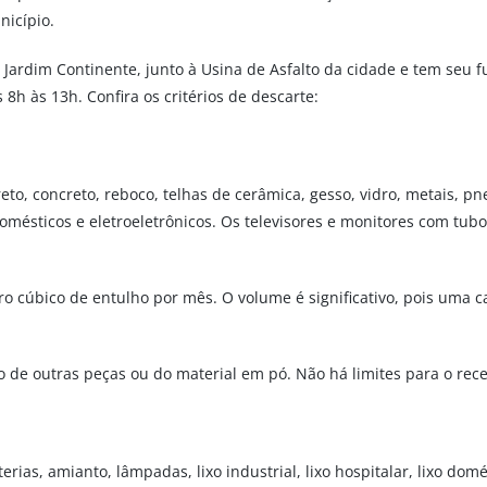
nicípio.
 – Jardim Continente, junto à Usina de Asfalto da cidade e tem seu
8h às 13h. Confira os critérios de descarte:
reto, concreto, reboco, telhas de cerâmica, gesso, vidro, metais, p
odomésticos e eletroeletrônicos. Os televisores e monitores com tu
tro cúbico de entulho por mês. O volume é significativo, pois um
o de outras peças ou do material em pó. Não há limites para o rec
baterias, amianto, lâmpadas, lixo industrial, lixo hospitalar, lixo d