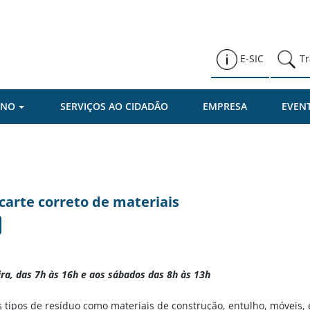
Prefeitura de Várzea Paulista
E-SIC
Tr
RNO
SERVIÇOS AO CIDADÃO
EMPRESA
EVEN
carte correto de materiais
ira, das 7h às 16h e aos sábados das 8h às 13h
 tipos de resíduo como materiais de construção, entulho, móveis, e